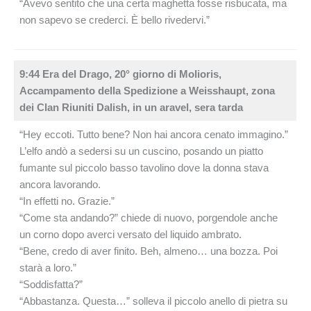
“Avevo sentito che una certa maghetta fosse risbucata, ma
non sapevo se crederci. È bello rivedervi.”
9:44 Era del Drago, 20° giorno di Molioris,
Accampamento della Spedizione a Weisshaupt, zona
dei Clan Riuniti Dalish, in un aravel, sera tarda
“Hey eccoti. Tutto bene? Non hai ancora cenato immagino.”
L’elfo andò a sedersi su un cuscino, posando un piatto
fumante sul piccolo basso tavolino dove la donna stava
ancora lavorando.
“In effetti no. Grazie.”
“Come sta andando?” chiede di nuovo, porgendole anche
un corno dopo averci versato del liquido ambrato.
“Bene, credo di aver finito. Beh, almeno… una bozza. Poi
starà a loro.”
“Soddisfatta?”
“Abbastanza. Questa…” solleva il piccolo anello di pietra su