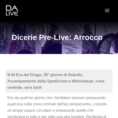
Vai
al
contenuto
Dicerie Pre-Live: Arrocco
9:44 Era del Drago, 25° giorno di Nubulis,
Accampamento della Spedizione a Weisshaupt, zona
centrale, sera tardi
Era da qualche giorno che i fereldiani stavano preparando
qualcosa nella zona centrale dell’accampamento, creando
un ampio spazio circolare e preparando quella che
sembrava in tutto e per tutto una pira funebre. Richiesta di