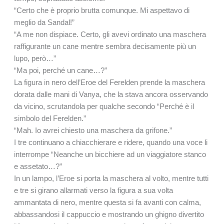
“Certo che è proprio brutta comunque. Mi aspettavo di
meglio da Sandal!”
“A me non dispiace. Certo, gli avevi ordinato una maschera
raffigurante un cane mentre sembra decisamente più un
lupo, però…”
“Ma poi, perché un cane…?”
La figura in nero dell’Eroe del Ferelden prende la maschera
dorata dalle mani di Vanya, che la stava ancora osservando
da vicino, scrutandola per qualche secondo “Perché è il
simbolo del Ferelden.”
“Mah. Io avrei chiesto una maschera da grifone.”
I tre continuano a chiacchierare e ridere, quando una voce li
interrompe “Neanche un bicchiere ad un viaggiatore stanco
e assetato…?”
In un lampo, l’Eroe si porta la maschera al volto, mentre tutti
e tre si girano allarmati verso la figura a sua volta
ammantata di nero, mentre questa si fa avanti con calma,
abbassandosi il cappuccio e mostrando un ghigno divertito