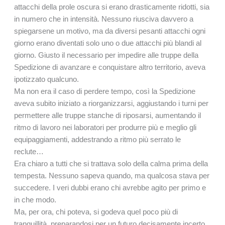
attacchi della prole oscura si erano drasticamente ridotti, sia
in numero che in intensità. Nessuno riusciva davvero a
spiegarsene un motivo, ma da diversi pesanti attacchi ogni
giorno erano diventati solo uno o due attacchi più blandi al
giorno. Giusto il necessario per impedire alle truppe della
Spedizione di avanzare e conquistare altro territorio, aveva
ipotizzato qualcuno.
Ma non era il caso di perdere tempo, così la Spedizione
aveva subito iniziato a riorganizzarsi, aggiustando i turni per
permettere alle truppe stanche di riposarsi, aumentando il
ritmo di lavoro nei laboratori per produrre più e meglio gli
equipaggiamenti, addestrando a ritmo più serrato le
reclute…
Era chiaro a tutti che si trattava solo della calma prima della
tempesta. Nessuno sapeva quando, ma qualcosa stava per
succedere. I veri dubbi erano chi avrebbe agito per primo e
in che modo.
Ma, per ora, chi poteva, si godeva quel poco più di
tranquillità, preparandosi per un futuro decisamente incerto.