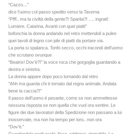
“Cazzo…”
dice l’uomo col passo spedito verso la Taverna
“Pfff.. ma la civiltà della gente?! Sparita?! …. ingrati!
Lumiere. Catarina. Avanti con quei piatti”
bofonchia la donna andando nel retro mettendoli a pulire
quei tavoli di legno con pile di piatti da portare via.
La porta si spalanca. Tonfo secco, occhi iracondi dell’uomo
che scrutano ovunque
“Beatrix! Dov’è?!” la voce roca che gorgoglia guardando a
destra e sinistra.
La donna appare dopo poco tornando dal retro
“Ahh ma guarda chi è tornato dal regno animale. Andata
bene la caccia?!”
Il passo dell’uomo è pesante, come se non ammettesse
nessuna risposta se non quella che vuol ora sentire. Le
figure dei due lavoratori della Spedizione non passano a lui
inosservate, ma non ha tempo per loro.. non ora
“Dov’è.”
Guardandola negli occhi, fisso, rabbioso, immobile. La