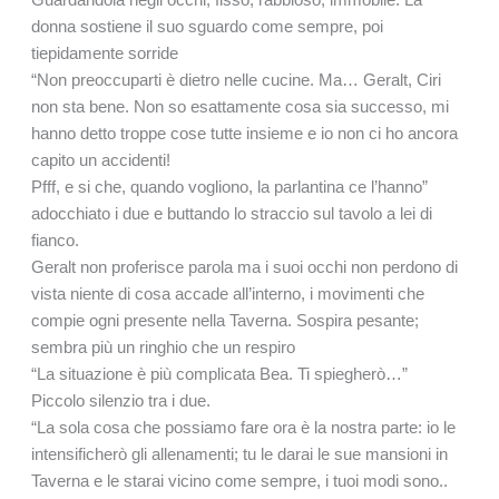
donna sostiene il suo sguardo come sempre, poi
tiepidamente sorride
“Non preoccuparti è dietro nelle cucine. Ma… Geralt, Ciri
non sta bene. Non so esattamente cosa sia successo, mi
hanno detto troppe cose tutte insieme e io non ci ho ancora
capito un accidenti!
Pfff, e si che, quando vogliono, la parlantina ce l’hanno”
adocchiato i due e buttando lo straccio sul tavolo a lei di
fianco.
Geralt non proferisce parola ma i suoi occhi non perdono di
vista niente di cosa accade all’interno, i movimenti che
compie ogni presente nella Taverna. Sospira pesante;
sembra più un ringhio che un respiro
“La situazione è più complicata Bea. Ti spiegherò…”
Piccolo silenzio tra i due.
“La sola cosa che possiamo fare ora è la nostra parte: io le
intensificherò gli allenamenti; tu le darai le sue mansioni in
Taverna e le starai vicino come sempre, i tuoi modi sono..