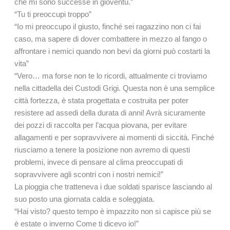
che mi sono successe in gioventù.”
“Tu ti preoccupi troppo”
“Io mi preoccupo il giusto, finché sei ragazzino non ci fai
caso, ma sapere di dover combattere in mezzo al fango o
affrontare i nemici quando non bevi da giorni può costarti la
vita”
“Vero… ma forse non te lo ricordi, attualmente ci troviamo
nella cittadella dei Custodi Grigi. Questa non è una semplice
città fortezza, è stata progettata e costruita per poter
resistere ad assedi della durata di anni! Avrà sicuramente
dei pozzi di raccolta per l’acqua piovana, per evitare
allagamenti e per sopravvivere ai momenti di siccità. Finché
riusciamo a tenere la posizione non avremo di questi
problemi, invece di pensare al clima preoccupati di
sopravvivere agli scontri con i nostri nemici!”
La pioggia che tratteneva i due soldati sparisce lasciando al
suo posto una giornata calda e soleggiata.
“Hai visto? questo tempo è impazzito non si capisce più se
è estate o inverno Come ti dicevo io!”