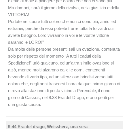
niente di male a piangere per coloro che non ci sono più.
Ma domani, sarà il giorno della rivalsa, della giustizia e della
VITTORIA!
Portate nel cuore tutti coloro che non ci sono più, amici ed
estranei, perché da essi potrete trarre tutta la forza di cui
avrete bisogno. Loro vivranno in voi e le vostre vittorie
saranno le LORO!”
Da molte delle persone presenti salì un ovazione, contenuta
solo per rispetto del momento “A tutti i caduti della
Spedizione!” urlò qualcuno, ed un’altra simile ovazione si
alzò, mentre molti alzarono calici e corni, contenenti
bevande di vario tipo, ad un silenzioso brindisi verso tutti
coloro che, negli anni trascorsi finora da quel primo giorno di
ritrovo alla stazione di posta vicino a Perendale, il nono
giorno di Cassus, nel 9:38 Era del Drago, erano periti per
una giusta causa.
9:44 Era del drago, Weissherz, una sera