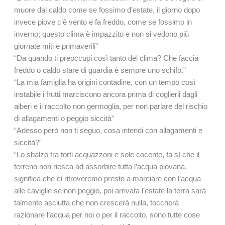
muore dal caldo come se fossimo d’estate, il giorno dopo
invece piove c’è vento e fa freddo, come se fossimo in
inverno; questo clima è impazzito e non si vedono più
giornate miti e primaverili”
“Da quando ti preoccupi così tanto del clima? Che faccia
freddo o caldo stare di guardia è sempre uno schifo.”
“La mia famiglia ha origini contadine, con un tempo così
instabile i frutti marciscono ancora prima di coglierli dagli
alberi e il raccolto non germoglia, per non parlare del rischio
di allagamenti o peggio siccità”
“Adesso però non ti seguo, cosa intendi con allagamenti e
siccità?”
“Lo sbalzo tra forti acquazzoni e sole cocente, fa sì che il
terreno non riesca ad assorbire tutta l’acqua piovana,
significa che ci ritroveremo presto a marciare con l’acqua
alle caviglie se non peggio, poi arrivata l’estate la terra sarà
talmente asciutta che non crescerà nulla, toccherà
razionare l’acqua per noi o per il raccolto, sono tutte cose