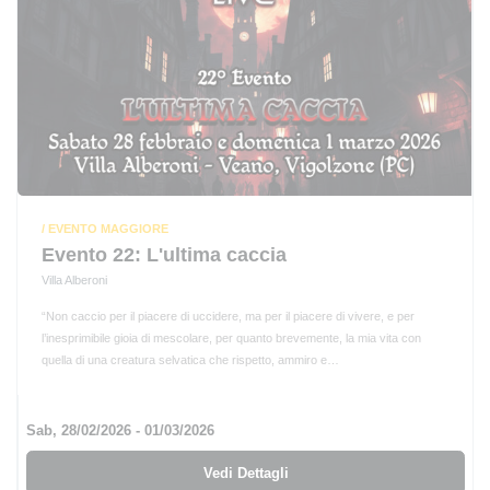
/ EVENTO MAGGIORE
Evento 22: L'ultima caccia
Villa Alberoni
“Non caccio per il piacere di uccidere, ma per il piacere di vivere, e per
l’inesprimibile gioia di mescolare, per quanto brevemente, la mia vita con
quella di una creatura selvatica che rispetto, ammiro e…
Sab, 28/02/2026
- 01/03/2026
Vedi Dettagli