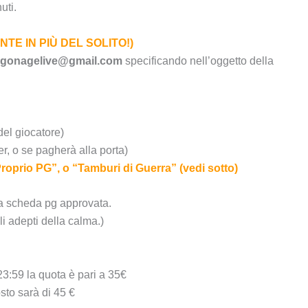
uti.
TE IN PIÙ DEL SOLITO!)
dragonagelive@gmail.com
specificando nell’oggetto della
del giocatore)
, o se pagherà alla porta)
roprio PG”, o “Tamburi di Guerra” (vedi sotto)
a scheda pg approvata.
li adepti della calma.)
3:59 la quota è pari a 35€
osto sarà di 45 €