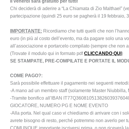
Il venerdì sarà gratuito per tutti!
Chi deciderà di aderire a “La Chiamata di Zio Malthael” (ve
partecipazione (quindi 25 euro se pagherà il 19 febbraio, 
IMPORTANTE:
Ricordiamo che tutti quelli che non l’hanno
euro (in più al costo dell’evento, ma da pagare solo una vo
all’associazione e portarcelo compilato (sempre che non a
(Trovate il modulo qui in formato pdf
CLICCANDO QUI
)
SE STAMPATE, PRE-COMPILATE E PORTATE IL MODULO
COME PAGO?:
Sarà possibile effettuare il pagamento nei seguenti metodi
-A mano ad un membro staff (solamente Master Niubbilla, Ma
-Tramite bonifico all’IBAN IT77Q3608105138260393760
GIOCATORE, NUMERO PG E NOME EVENTO
-Alla porta. Nel qual caso vi chiediamo di arrivare con i sol
avrete bisogno di resto, perché potremmo non averlo per tu
COMUNQUE importante iscriversi prima, o non riceverà la