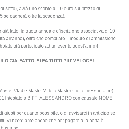
di sotto), avrà uno sconto di 10 euro sul prezzo di
35 se pagherà oltre la scadenza).
 già fatto, la quota annuale d’iscrizione associativa di 10
lta all’anno), oltre che compilare il modulo di ammissione
bbiate già partecipato ad un evento quest’anno)!
 GIA’ FATTO, SI FA TUTTI PIU’ VELOCE!
:
ster Vlad e Master Vitto o Master Ciuffo, nessun altro).
401 Intestato a BIFFI ALESSANDRO con causale NOME
di giusti per quanto possibile, o di avvisarci in anticipo se
tti. Vi ricordiamo anche che per pagare alla porta è
 busta pg.