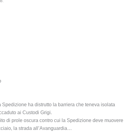
o.
o
a Spedizione ha distrutto la barriera che teneva isolata
caduto ai Custodi Grigi.
rcito di prole oscura contro cui la Spedizione deve muovere
acciaio, la strada all’Avanguardia…