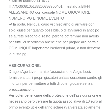
-Tramite bonifico all’IBAN
IT77Q3608105138260393760401 Intestato a BIFFI
ALESSANDRO con causale NOME GIOCATORE,
NUMERO PG E NOME EVENTO
-Alla porta. Nel qual caso vi chiediamo di arrivare con i
soldi giusti per quanto possibile, o di avvisarci in anticipo
se avrete bisogno di resto, perché potremmo non averlo
per tutti. Vi ricordiamo anche che per pagare alla porta è
COMUNQUE importante iscriversi prima, o non riceverà
la busta pg.
ASSICURAZIONE:
Dragon Age Live, tramite l’associazione Aegis Ludi,
fornisce a tutti i propri giocatori un’assicurazione contro gli
infortuni per permettere a tutti di poter giocare senza
preoccupazioni.
Per poter beneficiare della protezione dell’assicurazione è
necessario però versare la quota associativa di 10 euro al
primo evento utile dell’anno solare (va versata solamente