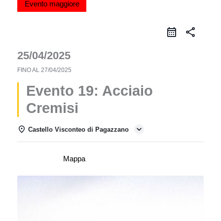
Evento maggiore
share
25/04/2025
FINO AL
27/04/2025
Evento 19: Acciaio
Cremisi
Castello Visconteo di Pagazzano
Dettagli
Mappa