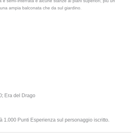
a e semi-interrata e alcune stanze ai piani superiori, più un
 una ampia balconata che da sul giardino.
0; Era del Drago
 1.000 Punti Esperienza sul personaggio iscritto.