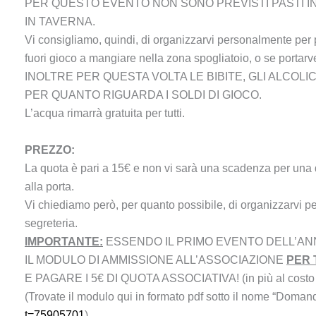
PER QUESTO EVENTO NON SONO PREVISTI PASTI I
IN TAVERNA.
Vi consigliamo, quindi, di organizzarvi personalmente per 
fuori gioco a mangiare nella zona spogliatoio, o se portarv
INOLTRE PER QUESTA VOLTA LE BIBITE, GLI ALCOL
PER QUANTO RIGUARDA I SOLDI DI GIOCO.
L’acqua rimarrà gratuita per tutti.
PREZZO:
La quota è pari a 15€ e non vi sarà una scadenza per una 
alla porta.
Vi chiediamo però, per quanto possibile, di organizzarvi per
segreteria.
IMPORTANTE:
ESSENDO IL PRIMO EVENTO DELL’AN
IL MODULO DI AMMISSIONE ALL’ASSOCIAZIONE
PER 
E PAGARE I 5€ DI QUOTA ASSOCIATIVA! (in più al costo de
(Trovate il modulo qui in formato pdf sotto il nome “Dom
t=75905701
)