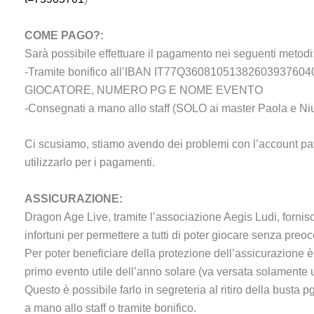
COME PAGO?:
Sarà possibile effettuare il pagamento nei seguenti metodi
-Tramite bonifico all’IBAN IT77Q3608105138260393760
GIOCATORE, NUMERO PG E NOME EVENTO
-Consegnati a mano allo staff (SOLO ai master Paola e Niu
Ci scusiamo, stiamo avendo dei problemi con l’account pay
utilizzarlo per i pagamenti.
ASSICURAZIONE:
Dragon Age Live, tramite l’associazione Aegis Ludi, fornisce 
infortuni per permettere a tutti di poter giocare senza preo
Per poter beneficiare della protezione dell’assicurazione è
primo evento utile dell’anno solare (va versata solamente u
Questo è possibile farlo in segreteria al ritiro della bust
a mano allo staff o tramite bonifico.