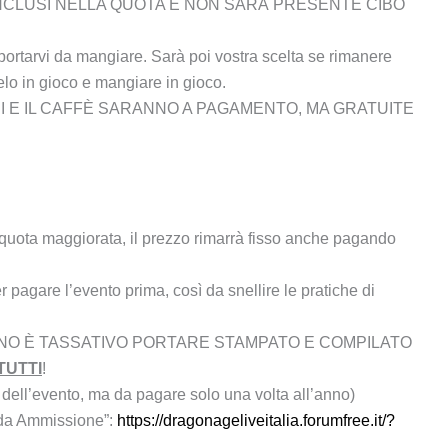
NCLUSI NELLA QUOTA E NON SARÀ PRESENTE CIBO
portarvi da mangiare. Sarà poi vostra scelta se rimanere
elo in gioco e mangiare in gioco.
ICI E IL CAFFÈ SARANNO A PAGAMENTO, MA GRATUITE
quota maggiorata, il prezzo rimarrà fisso anche pagando
 pagare l’evento prima, così da snellire le pratiche di
NO È TASSATIVO PORTARE STAMPATO E COMPILATO
TUTTI
!
ll’evento, ma da pagare solo una volta all’anno)
anda Ammissione”:
https://dragonageliveitalia.forumfree.it/?