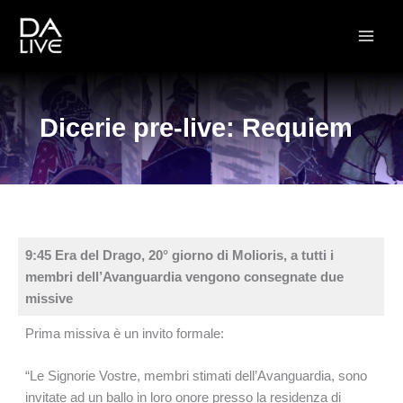
Vai
al
contenuto
Dicerie pre-live: Requiem
9:45 Era del Drago, 20° giorno di Molioris, a tutti i
membri dell’Avanguardia vengono consegnate due
missive
Prima missiva è un invito formale:
“Le Signorie Vostre, membri stimati dell’Avanguardia, sono
invitate ad un ballo in loro onore presso la residenza di