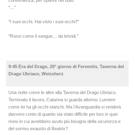
convenienza, per sparire nel buio.
“…”
“I suoi occhi. Hai visto i suoi occhi?”
“Rossi come il sangue… da brividi.”
9:45 Era del Drago, 20° giorno di Ferventis, Taverna del
Drago Ubriaco, Weissherz
Una notte come le altre alla Taverna del Drago Ubriaco.
Terminato il lavoro, Catarina si guarda attorno; Lumiere
come lei ha gli occhi stanchi. Ma l’Avanguardia si renderà
davvero conto di quanto sia stato difficile per loro in quei
mesi in cui avrebbero avuto più bisogno della sicurezza e
del sorriso esausto di Beatrix?