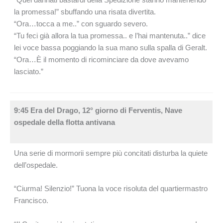
“Quei dannati bastardi della Spedizione stanno mantenendo
la promessa!” sbuffando una risata divertita.
“Ora…tocca a me..” con sguardo severo.
“Tu feci già allora la tua promessa.. e l’hai mantenuta..” dice
lei voce bassa poggiando la sua mano sulla spalla di Geralt.
“Ora…È il momento di ricominciare da dove avevamo
lasciato.”
9:45 Era del Drago, 12° giorno di Ferventis, Nave
ospedale della flotta antivana
Una serie di mormorii sempre più concitati disturba la quiete
dell’ospedale.
“Ciurma! Silenzio!” Tuona la voce risoluta del quartiermastro
Francisco.