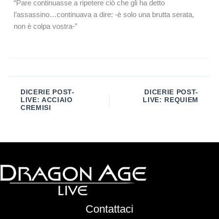
“Pare continuasse a ripetere ciò che gli ha detto
l’assassino…continuava a dire: -è solo una brutta serata,
non è colpa vostra-”
DICERIE POST-
DICERIE POST-
LIVE: ACCIAIO
LIVE: REQUIEM
CREMISI
Contattaci