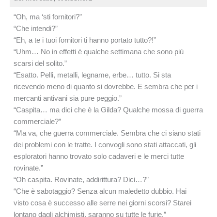
“Oh, ma ‘sti fornitori?”
“Che intendi?”
“Eh, a te i tuoi fornitori ti hanno portato tutto?!”
“Uhm… No in effetti è qualche settimana che sono più
scarsi del solito.”
“Esatto. Pelli, metalli, legname, erbe… tutto. Si sta
ricevendo meno di quanto si dovrebbe. E sembra che per i
mercanti antivani sia pure peggio.”
“Caspita… ma dici che è la Gilda? Qualche mossa di guerra
commerciale?”
“Ma va, che guerra commerciale. Sembra che ci siano stati
dei problemi con le tratte. I convogli sono stati attaccati, gli
esploratori hanno trovato solo cadaveri e le merci tutte
rovinate.”
“Oh caspita. Rovinate, addirittura? Dici…?”
“Che è sabotaggio? Senza alcun maledetto dubbio. Hai
visto cosa è successo alle serre nei giorni scorsi? Starei
lontano dagli alchimisti, saranno su tutte le furie.”