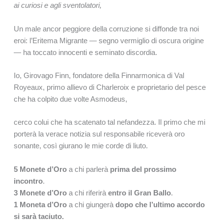
ai curiosi e agli sventolatori,
Un male ancor peggiore della corruzione si diffonde tra noi
eroi: l’Eritema Migrante — segno vermiglio di oscura origine
— ha toccato innocenti e seminato discordia.
Io, Girovago Finn, fondatore della Finnarmonica di Val
Royeaux, primo allievo di Charleroix e proprietario del pesce
che ha colpito due volte Asmodeus,
cerco colui che ha scatenato tal nefandezza. Il primo che mi
porterà la verace notizia sul responsabile riceverà oro
sonante, così giurano le mie corde di liuto.
5 Monete d’Oro
a chi parlerà
prima del prossimo
incontro
.
3 Monete d’Oro
a chi riferirà
entro il Gran Ballo
.
1 Moneta d’Oro
a chi giungerà
dopo che l’ultimo accordo
si sarà taciuto.