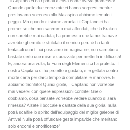
“Il Capitano ci ha riportati a casa come aveva promesso!
Quando quelle due corazzate ci hanno sorpresi mentre
prestavamo soccorso alla Malaspina abbiamo temuto il
peggio. Ma quando ci siamo arruolati il Capitano ci ha
promesso che non saremmo mai affondati, che la Kraken
non sarebbe mai caduta; ha promesso che la nostra nave
avrebbe ghermito e stritolato il nemico perché ha tanti
tentacoli quanti noi possiamo immaginarne, non sarebbero
bastate certo due misere corazzate per metterla in difficoltà!
E, ancora una volta, la Furia degli Elementi ci ha protetto. Il
nostro Capitano ci ha protetto e guidato, si è gettata contro
morte certa per darci tempo di completare le manovre. E
abbiamo trionfato! Quindi gioite, il Capitano non vorrebbe
mai vedervi con quelle espressioni contrite! Glielo
dobbiamo, cosa pensate vorrebbe vedere quando si sarà
rimessa? Alzate il boccale e cantate della sua gloria, nulla
potrà scalfire lo spirito dell’equipaggio del miglior galeone di
Antiva! Nulla potrà offuscare gesta impavide che meritano
solo encomi e onorificenze”