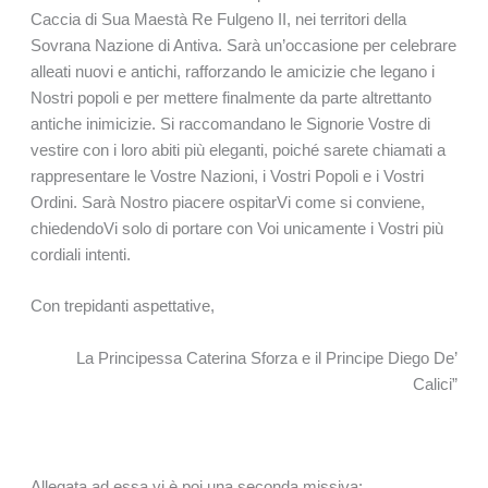
Caccia di Sua Maestà Re Fulgeno II, nei territori della
Sovrana Nazione di Antiva. Sarà un’occasione per celebrare
alleati nuovi e antichi, rafforzando le amicizie che legano i
Nostri popoli e per mettere finalmente da parte altrettanto
antiche inimicizie. Si raccomandano le Signorie Vostre di
vestire con i loro abiti più eleganti, poiché sarete chiamati a
rappresentare le Vostre Nazioni, i Vostri Popoli e i Vostri
Ordini. Sarà Nostro piacere ospitarVi come si conviene,
chiedendoVi solo di portare con Voi unicamente i Vostri più
cordiali intenti.
Con trepidanti aspettative,
La Principessa Caterina Sforza e il Principe Diego De’
Calici”
Allegata ad essa vi è poi una seconda missiva: